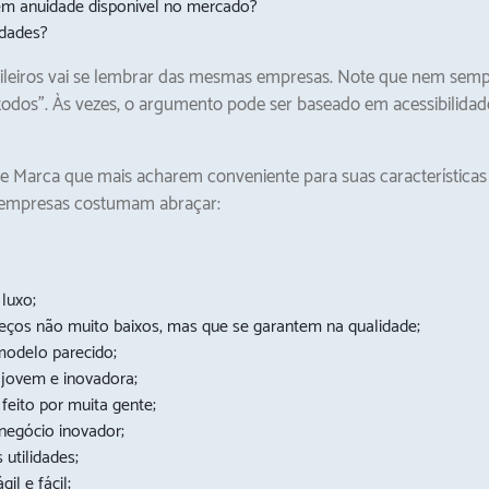
 sem anuidade disponível no mercado?
idades?
ileiros vai se lembrar das mesmas empresas. Note que nem semp
todos”. Às vezes, o argumento pode ser baseado em acessibilida
arca que mais acharem conveniente para suas características e c
 empresas costumam abraçar:
 luxo;
eços não muito baixos, mas que se garantem na qualidade;
modelo parecido;
 jovem e inovadora;
feito por muita gente;
negócio inovador;
 utilidades;
il e fácil;