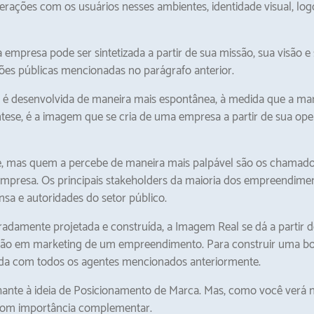
terações com os usuários nesses ambientes, identidade visual, logo
empresa pode ser sintetizada a partir de sua missão, sua visão e 
ções públicas mencionadas no parágrafo anterior.
 desenvolvida de maneira mais espontânea, à medida que a marca
tese, é a imagem que se cria de uma empresa a partir de sua oper
, mas quem a percebe de maneira mais palpável são os chamados
mpresa. Os principais stakeholders da maioria dos empreendimento
nsa e autoridades do setor público.
adamente projetada e construída, a Imagem Real se dá a partir de
ão em marketing de um empreendimento. Para construir uma bo
a lida com todos os agentes mencionados anteriormente.
nte à ideia de Posicionamento de Marca. Mas, como você verá no
, com importância complementar.