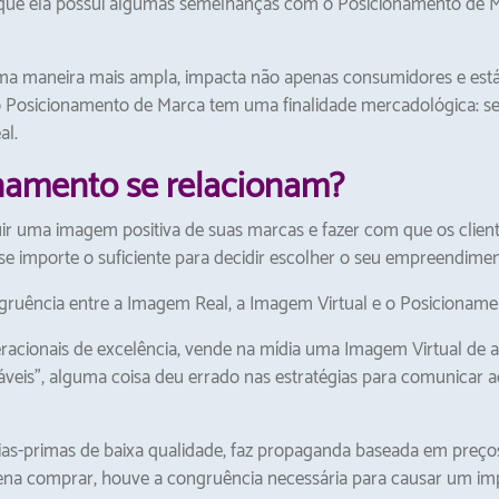
e ela possui algumas semelhanças com o Posicionamento de Marc
a maneira mais ampla, impacta não apenas consumidores e está 
 o Posicionamento de Marca tem uma finalidade mercadológica: 
al.
amento se relacionam?
uir uma imagem positiva de suas marcas e fazer com que os cli
se importe o suficiente para decidir escolher o seu empreendime
ruência entre a Imagem Real, a Imagem Virtual e o Posicionamen
ionais de excelência, vende na mídia uma Imagem Virtual de al
áveis”, alguma coisa deu errado nas estratégias para comunicar a
as-primas de baixa qualidade, faz propaganda baseada em preços
pena comprar, houve a congruência necessária para causar um imp